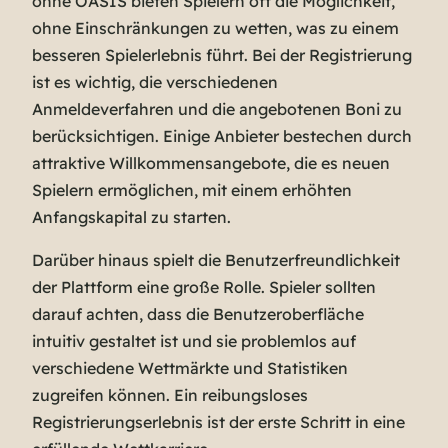
ohne OASIS bieten Spielern oft die Möglichkeit,
ohne Einschränkungen zu wetten, was zu einem
besseren Spielerlebnis führt. Bei der Registrierung
ist es wichtig, die verschiedenen
Anmeldeverfahren und die angebotenen Boni zu
berücksichtigen. Einige Anbieter bestechen durch
attraktive Willkommensangebote, die es neuen
Spielern ermöglichen, mit einem erhöhten
Anfangskapital zu starten.
Darüber hinaus spielt die Benutzerfreundlichkeit
der Plattform eine große Rolle. Spieler sollten
darauf achten, dass die Benutzeroberfläche
intuitiv gestaltet ist und sie problemlos auf
verschiedene Wettmärkte und Statistiken
zugreifen können. Ein reibungsloses
Registrierungserlebnis ist der erste Schritt in eine