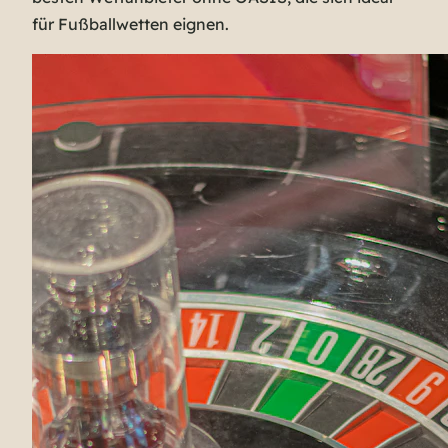
für Fußballwetten eignen.