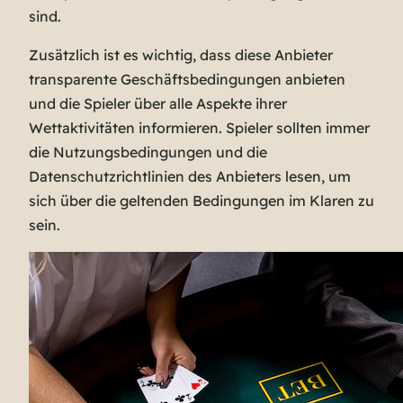
sind.
Zusätzlich ist es wichtig, dass diese Anbieter
transparente Geschäftsbedingungen anbieten
und die Spieler über alle Aspekte ihrer
Wettaktivitäten informieren. Spieler sollten immer
die Nutzungsbedingungen und die
Datenschutzrichtlinien des Anbieters lesen, um
sich über die geltenden Bedingungen im Klaren zu
sein.