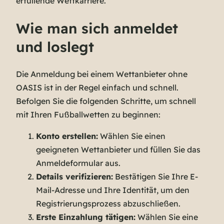
erfüllende Wettkarriere.
Wie man sich anmeldet
und loslegt
Die Anmeldung bei einem Wettanbieter ohne
OASIS ist in der Regel einfach und schnell.
Befolgen Sie die folgenden Schritte, um schnell
mit Ihren Fußballwetten zu beginnen:
Konto erstellen:
Wählen Sie einen
geeigneten Wettanbieter und füllen Sie das
Anmeldeformular aus.
Details verifizieren:
Bestätigen Sie Ihre E-
Mail-Adresse und Ihre Identität, um den
Registrierungsprozess abzuschließen.
Erste Einzahlung tätigen:
Wählen Sie eine